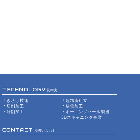
技術力
きさげ技術
超精密組立
切削加工
放電加工
研削加工
ホーニングツール製造
3Dスキャニング事業
お問い合わせ